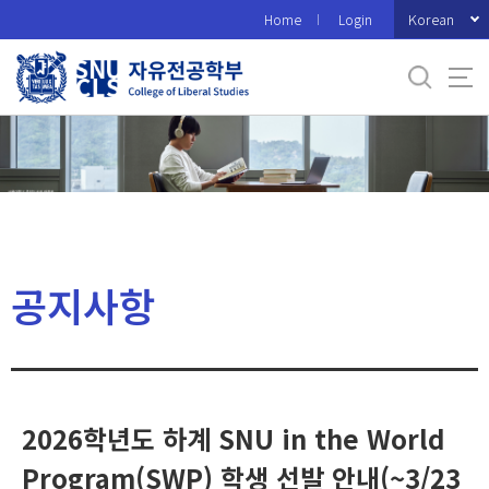
바
Korean
Home
Login
로
가
기
메
뉴
공지사항
2026학년도 하계 SNU in the World
Program(SWP) 학생 선발 안내(~3/23