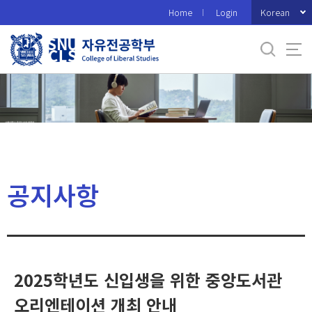
바
Korean
Home
Login
로
가
기
메
뉴
공지사항
2025학년도 신입생을 위한 중앙도서관
오리엔테이션 개최 안내