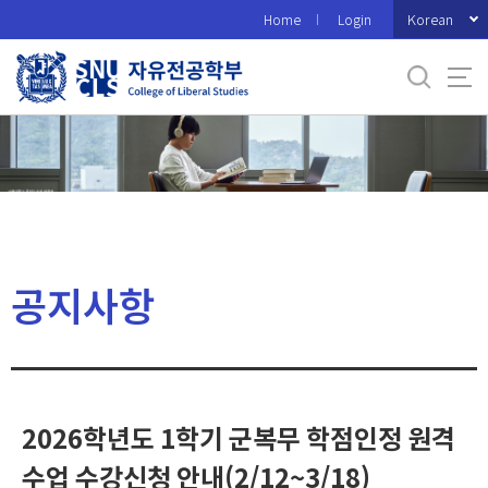
바
Korean
Home
Login
로
가
기
메
뉴
공지사항
2026학년도 1학기 군복무 학점인정 원격
수업 수강신청 안내(2/12~3/18)