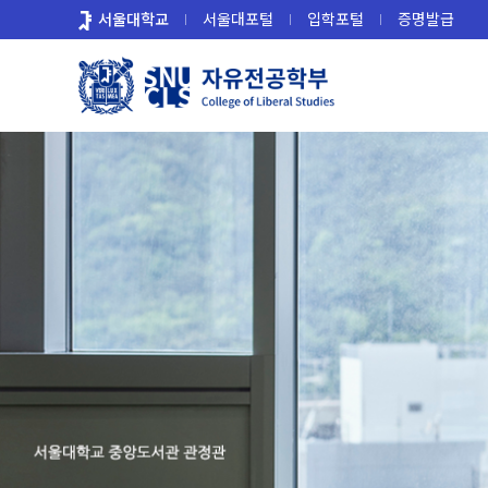
바
서울대학교
서울대포털
입학포털
증명발급
로
가
기
메
뉴