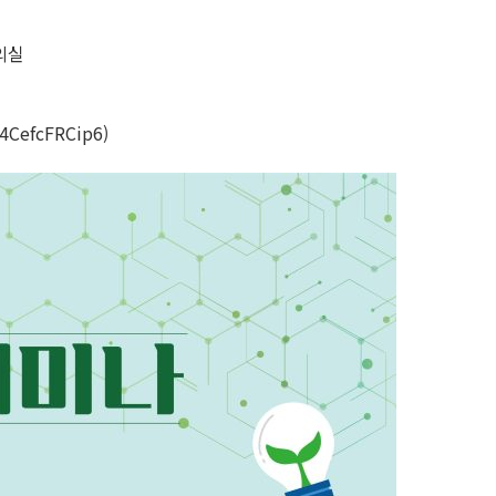
의실
CefcFRCip6)