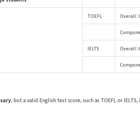
TOEFL
Overall:
Componen
IELTS
Overall:
Componen
ssary
, but a valid English test score, such as TOEFL or IELT