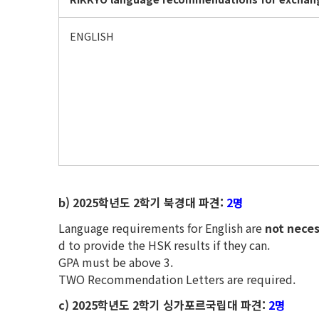
ENGLISH
b) 2025
학년도 2학기 북경대 파견:
2명
Language requirements for English are
not nece
d to provide the HSK results if they can.
GPA must be above 3.
TWO Recommendation Letters are required.
c) 2025
학년도 2학기 싱가포르국립대 파견:
2명