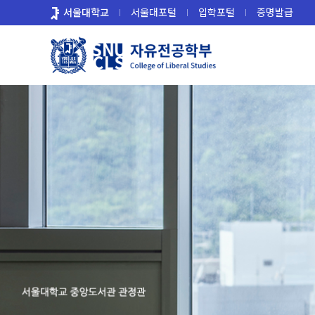
바
서울대학교
서울대포털
입학포털
증명발급
로
가
기
메
뉴