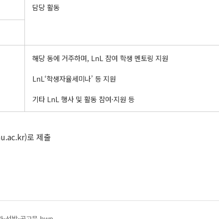
담당 활동
해당 동에 거주하며, LnL 참여 학생 멘토링 지원
LnL‘학생자율세미나’ 등 지원
기타 LnL 행사 및 활동 참여·지원 등
.ac.kr)로 제출
가-선발-공고문.hwp