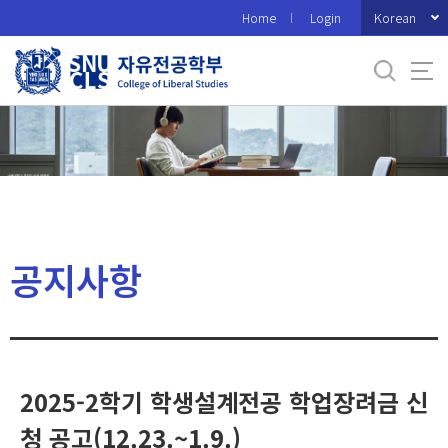
바
Korean
Home
Login
로
가
기
메
뉴
공지사항
2025-2학기 학생설계전공 학업장려금 신
청 공고(12.23.~1.9.)