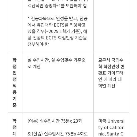
객관적인 증빙자료를 보완해야 함.
* 전공과목으로 인정을 받고, 전공
에서 유럽대학 ECTS를 적용하고
있을 경우(~2025.1학기 기준), 해
당 전공의 ECTS 학점인정 기준을
첨부해야 함
학
실 수업시간, 실 수업횟수 기준으
교무처 국외수
점
로 계산
학 학점인정 변
인
환표 가이드라
정
인 에 따라 대
적
학별 계산
용
기
준
학
(이론) 실수업시간 75분x 23회
미국 Universi
점
ty of Califor
계
& (실습) 실수업시간 75분x 4회로
nia, Santa C