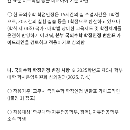
간 표준 이수학점 등을 비교하여 기준 마련
○
현 국외수학 학점인정은 15시간의 실 수업시간을 1학점
으로, 30시간의 실험·실습 등을 1학점으로 환산하고 있으나
(학칙 제74조) 국가 · 대학별 상이한 교육제도 및 학점체계를
온전히 반영하기 어려워,
본부 국외수학 학점인정 변환표 가
이드라인
을 검토하고 적용하기로 심의함
나
.
국외수학 학점인정 변경 사항
※ 2025학년도 제5차 학부
대학 학사운영위원회 심의결과(2025. 7. 4.)
○ 적용기준: 교무처 국외수학 학점인정 변환표 가이드라인
([붙임 1] 참고)
○ 적용대상: 학부대학(자유전공학부, 광역), 자유전공학부
소속 학생