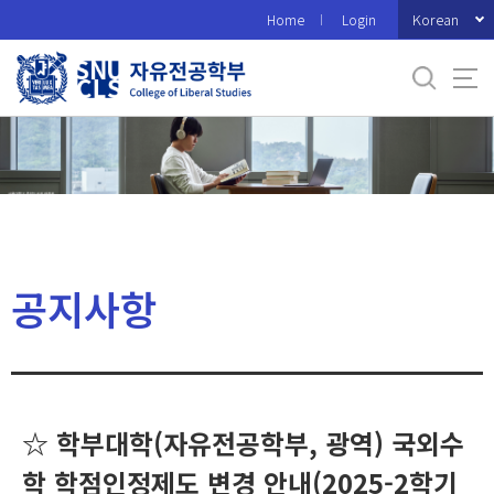
바
Korean
Home
Login
로
가
기
메
뉴
공지사항
☆ 학부대학(자유전공학부, 광역) 국외수
학 학점인정제도 변경 안내(2025-2학기