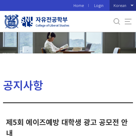
바
Korean
Home
Login
로
가
기
메
뉴
공지사항
제5회 에이즈예방 대학생 광고 공모전 안
내