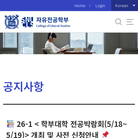
바
Korean
Home
Login
로
가
기
메
뉴
공지사항
26-1 < 학부대학 전공박람회(5/18~
5/19)> 개최 및 사전 신청안내