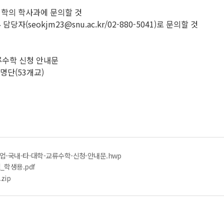
대학의 학사과에 문의할 것
(seokjm23@snu.ac.kr/02-880-5041)로 문의할 것
교류수학 신청 안내문
 명단(53개교)
업-국내-타-대학-교류수학-신청-안내문.hwp
학생용.pdf
zip