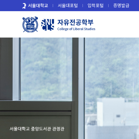
바
서울대학교
서울대포털
입학포털
증명발급
로
가
기
메
뉴