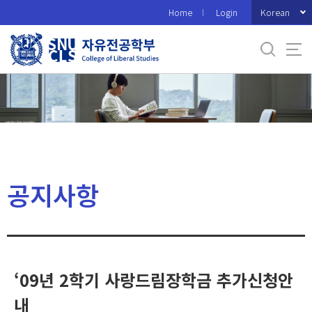
바
Korean
Home
Login
로
가
기
메
뉴
공지사항
‘09년 2학기 사랑드림장학금 추가신청안
내