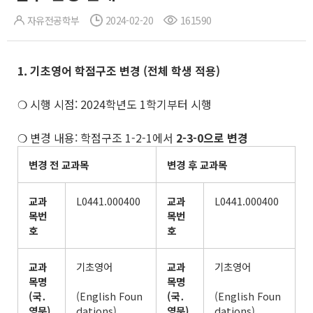
자유전공학부
2024-02-20
161590
1. 기초영어 학점구조 변경
(
전체 학생 적용
)
❍ 시행 시점: 2024학년도 1학기부터 시행
❍ 변경 내용: 학점구조 1-2-1에서
2-3-0으로 변경
변경 전 교과목
변경 후 교과목
교과
L0441.000400
교과
L0441.000400
목번
목번
호
호
교과
기초영어
교과
기초영어
목명
목명
(
국
․
(English Foun
(
국
․
(English Foun
영문
)
dations)
영문
)
dations)