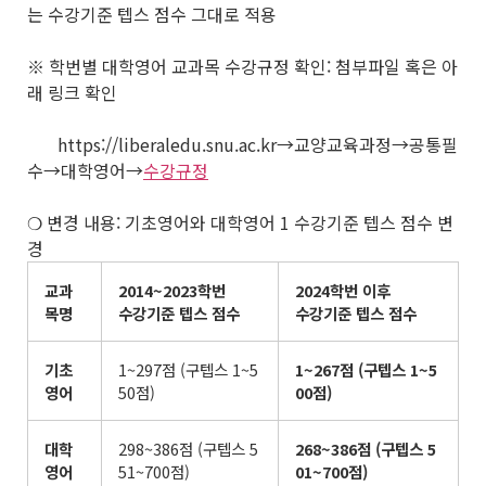
는 수강기준 텝스 점수 그대로 적용
※ 학번별 대학영어 교과목 수강규정 확인: 첨부파일 혹은 아
래 링크 확인
https://liberaledu.snu.ac.kr→교양교육과정→공통필
수→대학영어→
수강규정
❍ 변경 내용: 기초영어와 대학영어 1 수강기준 텝스 점수 변
경
교과
2014~2023
학번
2024
학번 이후
목명
수강기준 텝스 점수
수강기준 텝스 점수
기초
1~297점 (구텝스 1~5
1~267
점
(
구텝스
1~5
영어
50점)
00
점
)
대학
298~386점 (구텝스 5
268~386
점
(
구텝스
5
영어
51~700점)
01~700
점
)