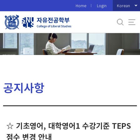
바
Korean
Home
Login
로
가
기
메
뉴
공지사항
☆ 기초영어, 대학영어1 수강기준 TEPS
점수 변경 안내