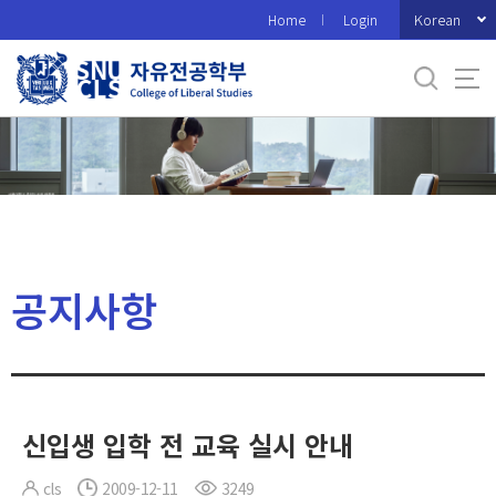
바
Korean
Home
Login
로
가
기
메
뉴
공지사항
신입생 입학 전 교육 실시 안내
cls
2009-12-11
3249