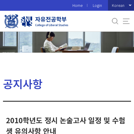
바
Korean
Home
Login
로
가
기
메
뉴
공지사항
2010학년도 정시 논술고사 일정 및 수험
생 유의사항 안내