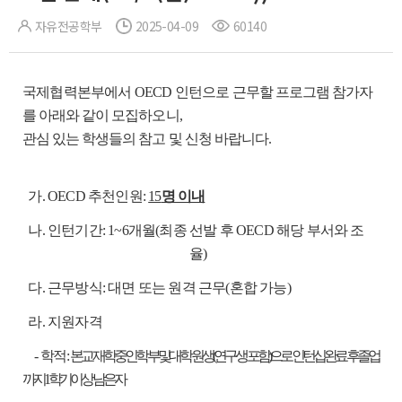
자유전공학부
2025-04-09
60140
국제협력본부에서 OECD 인턴으로
근무할 프로그램 참가자
를 아래와 같이 모집하오니,
관심 있는 학생들의 참고 및 신청 바랍니다.
가. OECD 추천인원:
15
명 이내
나. 인턴기간: 1~
6개월(최종 선발 후 OECD 해당 부서와 조
율)
다. 근무방식: 대면 또는 원격 근무(혼합 가능)
라. 지원자격
-
학적:
본교 재학중인 학부 및 대학원생(연구생 포함)으로 인턴십 완료 후 졸업
까지 1학기 이상 남은 자