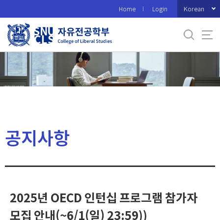
바
Korean
Home
Login
로
가
기
메
뉴
공지사항
2025년 OECD 인턴십 프로그램 참가자
모집 안내(~6/1(일) 23:59))