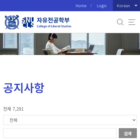
바
Korean
Home
Login
로
가
기
메
뉴
공지사항
전체 7,291
검색