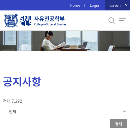
바
Korean
Home
Login
로
가
기
메
뉴
공지사항
전체 7,292
검색