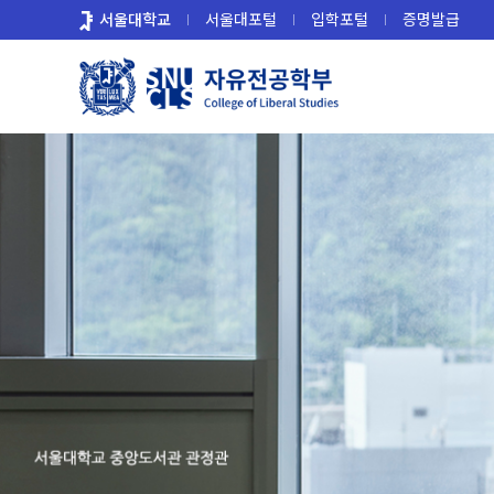
바
서울대학교
서울대포털
입학포털
증명발급
로
가
기
메
뉴