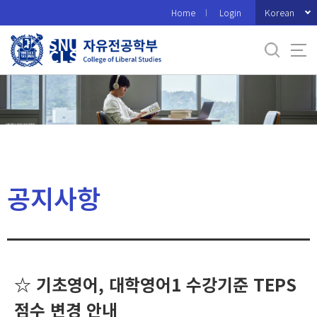
바
Korean
Home
Login
로
가
기
메
뉴
공지사항
☆ 기초영어, 대학영어1 수강기준 TEPS
점수 변경 안내