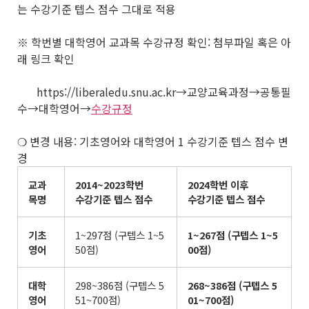
는 수강기준 텝스 점수 그대로 적용
※ 학번별 대학영어 교과목 수강규정 확인: 첨부파일 혹은 아
래 링크 확인
https://liberaledu.snu.ac.kr→교양교육과정→공통필
수→대학영어→
수강규정
❍ 변경 내용: 기초영어와 대학영어 1 수강기준 텝스 점수 변
경
교과
2014~2023
학번
2024
학번 이후
목명
수강기준 텝스 점수
수강기준 텝스 점수
기초
1~297점 (구텝스 1~5
1~267
점
(
구텝스
1~5
영어
50점)
00
점
)
대학
298~386점 (구텝스 5
268~386
점
(
구텝스
5
영어
51~700점)
01~700
점
)