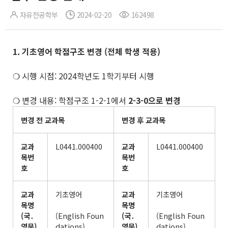
자유전공학부
2024-02-20
162498
1. 기초영어 학점구조 변경
(
전체 학생 적용
)
❍ 시행 시점: 2024학년도 1학기부터 시행
❍ 변경 내용: 학점구조 1-2-1에서
2-3-0으로 변경
변경 전 교과목
변경 후 교과목
교과
L0441.000400
교과
L0441.000400
목번
목번
호
호
교과
기초영어
교과
기초영어
목명
목명
(
국
․
(English Foun
(
국
․
(English Foun
영문
)
dations)
영문
)
dations)