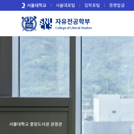
바
서울대학교
서울대포털
입학포털
증명발급
로
가
기
메
뉴