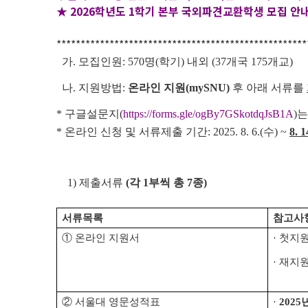
★ 2026학년도 1학기 본부 국외파견교환학생 모집 안내(~
****************************************************
가. 모집인원: 570명(학기) 내외 (37개국 175개교)
나. 지원방법:
온라인 지원(mySNU)
후 아래 서류를
* 구글설문지(
https://forms.gle/ogBy7GSkotdqJsB1A
)
* 온라인 신청 및 서류제출 기간: 2025. 8. 6.(수) ~
8. 
1) 제출서류
(각 1부씩 총 7종)
서류목록
참고사
① 온라인 지원서
·
첫지원
·
재지원
② 서울대 영문성적표
·
2025