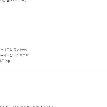
모집 리스트 1부.
생-추가모집-공고.hwp
-추가모집-리스트.xlsx
음.zip