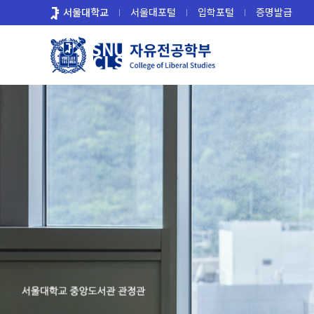
바
서울대학교
서울대포털
입학포털
증명발급
로
가
기
메
뉴