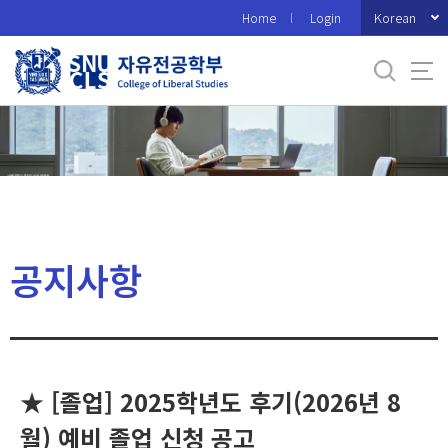
바
Korean
Home
Login
로
가
기
메
뉴
공지사항
★ [졸업] 2025학년도 후기(2026년 8
월) 예비 졸업 신청 공고