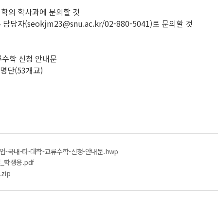
대학의 학사과에 문의할 것
(seokjm23@snu.ac.kr/02-880-5041)로 문의할 것
교류수학 신청 안내문
 명단(53개교)
업-국내-타-대학-교류수학-신청-안내문.hwp
학생용.pdf
zip