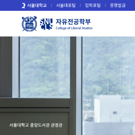
바
서울대학교
서울대포털
입학포털
증명발급
로
가
기
메
뉴