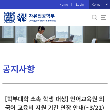
바
Korean
Home
Login
로
가
기
메
뉴
공지사항
[학부대학 소속 학생 대상] 언어교육원 외
국어 교육비 지원 기간 연장 안내(~3/22)