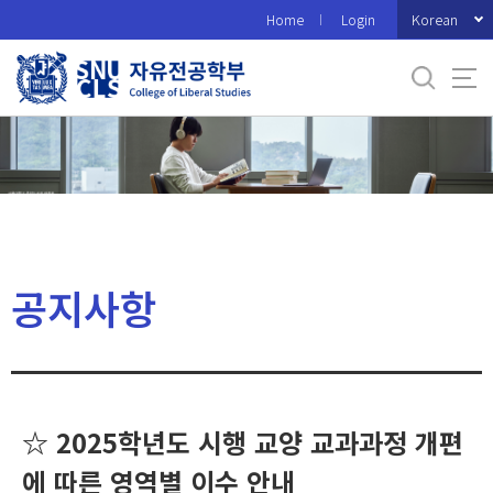
바
Korean
Home
Login
로
가
기
메
뉴
공지사항
☆ 2025학년도 시행 교양 교과과정 개편
에 따른 영역별 이수 안내