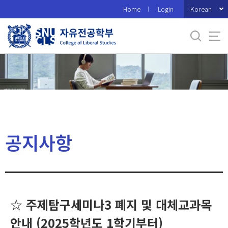
바
Korean
Home
Login
로
가
기
메
뉴
공지사항
☆ 주제탐구세미나3 폐지 및 대체교과목
안내 (2025학년도 1학기부터)