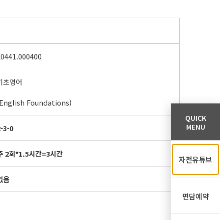
L0441.000400
기초영어
(English Foundations)
QUICK
MENU
-3-0
주
2
회
*1.5
시간
=3
시간
자전유튜브
없음
면담예약