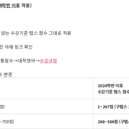
4
학번 이후
적용
)
에 맞는 수강기준 텝스 점수 그대로 적용
은 아래 링크 확인
과정→공통필수→대학영어→
수강규정
수 변경
2024
학번 이후
수강기준 텝스 점
점)
1~267
점
(
구텝스
~700점)
268~386
점
(
구텝