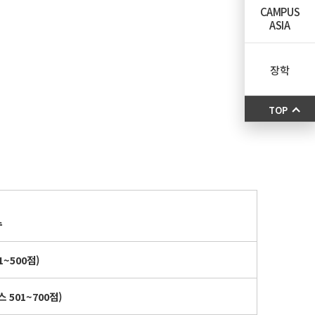
CAMPUS
ASIA
장학
TOP
수
1~500
점
)
스
501~700
점
)