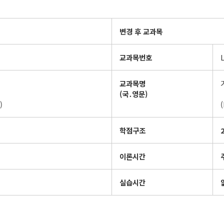
변경 후 교과목
교과목번호
교과목명
(
국
․
영문
)
)
학점구조
2
이론시간
실습시간