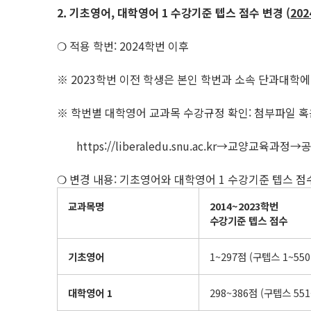
2. 기초영어
,
대학영어
1
수강기준 텝스 점수 변경
(
202
❍ 적용 학번: 2024학번 이후
※ 2023학번 이전 학생은 본인 학번과 소속 단과대학
※ 학번별 대학영어 교과목 수강규정 확인: 첨부파일 혹
https://liberaledu.snu.ac.kr→교양교육
❍ 변경 내용: 기초영어와 대학영어 1 수강기준 텝스 점
교과목명
2014~2023
학번
수강기준 텝스 점수
기초영어
1~297점 (구텝스 1~550
대학영어
1
298~386점 (구텝스 551