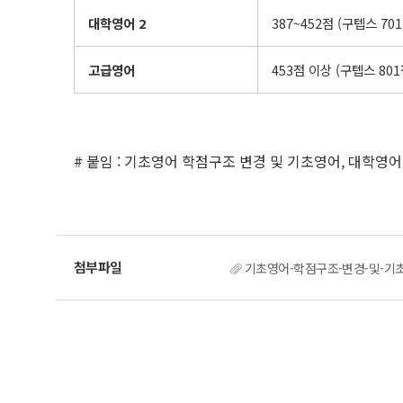
대학영어
2
387~452점 (구텝스 701
고급영어
453점 이상 (구텝스 801
# 붙임 : 기초영어 학점구조 변경 및 기초영어, 대학영어
기초영어-학점구조-변경-및-기초