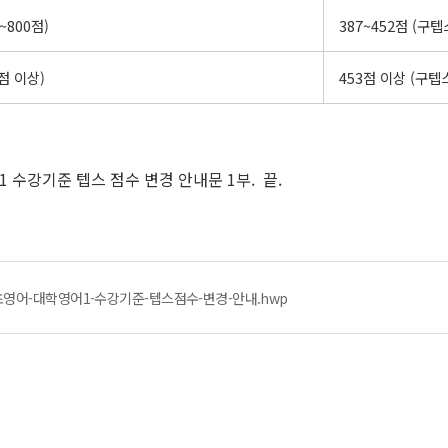
~800점)
387~452점 (구텝
점 이상)
453점 이상 (구텝
1 수강기준 텝스 점수 변경 안내문 1부. 끝.
영어-대학영어1-수강기준-텝스점수-변경-안내.hwp