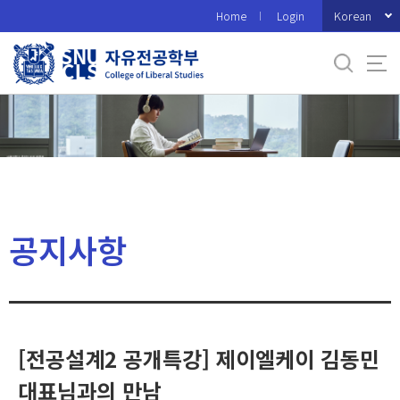
바
Korean
Home
Login
로
가
기
메
뉴
공지사항
[전공설계2 공개특강] 제이엘케이 김동민
대표님과의 만남