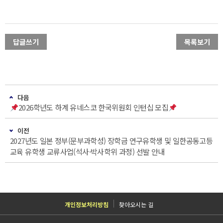
답글쓰기
목록보기
다음
2026학년도 하계 유네스코 한국위원회 인턴십 모집
이전
2027년도 일본 정부(문부과학성) 장학금 연구유학생 및 일한공동고등
교육 유학생 교류사업(석사·박사학위 과정) 선발 안내
개인정보처리방침
찾아오시는 길