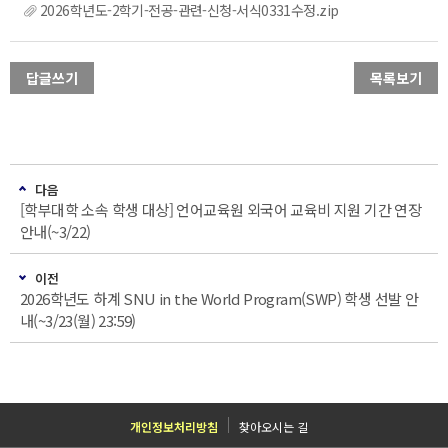
2026학년도-2학기-전공-관련-신청-서식0331수정.zip
답글쓰기
목록보기
다음
[학부대학 소속 학생 대상] 언어교육원 외국어 교육비 지원 기간 연장
안내(~3/22)
이전
2026학년도 하계 SNU in the World Program(SWP) 학생 선발 안
내(~3/23(월) 23:59)
개인정보처리방침
찾아오시는 길