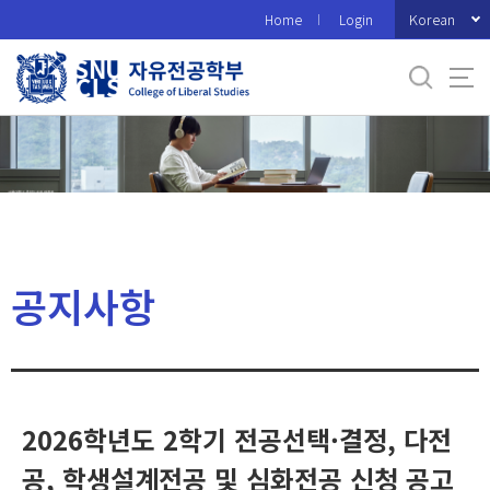
바
Korean
Home
Login
로
가
기
메
뉴
공지사항
2026학년도 2학기 전공선택·결정, 다전
공, 학생설계전공 및 심화전공 신청 공고