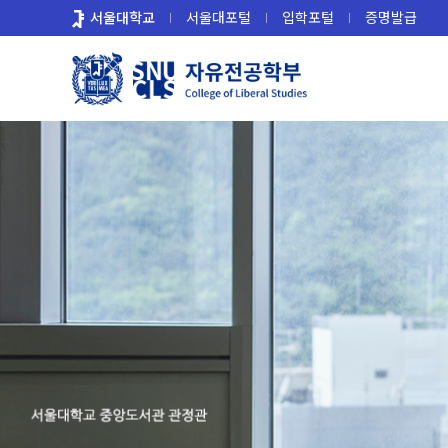
바
서울대학교
서울대포털
입학포털
증명발급
로
가
기
메
뉴