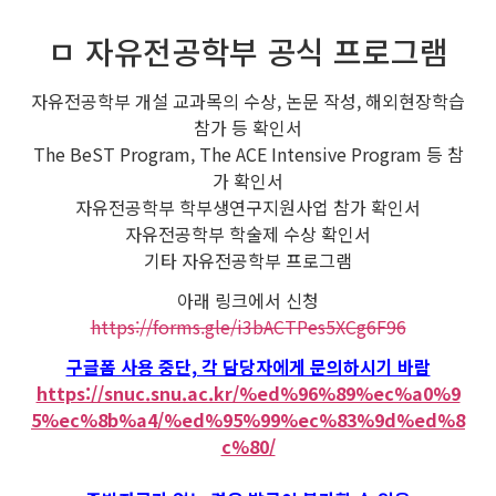
ㅁ 자유전공학부 공식 프로그램
자유전공학부 개설 교과목의 수상, 논문 작성, 해외현장학습
참가 등 확인서
The BeST Program, The ACE Intensive Program 등 참
가 확인서
자유전공학부 학부생연구지원사업 참가 확인서
자유전공학부 학술제 수상 확인서
기타 자유전공학부 프로그램
아래 링크에서 신청
https://forms.gle/i3bACTPes5XCg6F96
구글폼 사용 중단, 각 담당자에게 문의하시기 바람
https://snuc.snu.ac.kr/%ed%96%89%ec%a0%9
5%ec%8b%a4/%ed%95%99%ec%83%9d%ed%8
c%80/