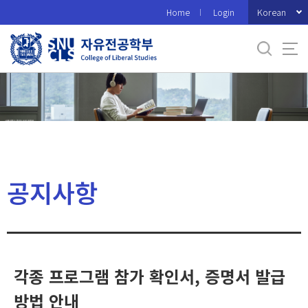
바
Korean
Home
Login
로
가
기
메
뉴
공지사항
각종 프로그램 참가 확인서, 증명서 발급
방법 안내