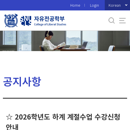
바
Korean
Home
Login
로
가
기
메
뉴
공지사항
☆ 2026학년도 하계 계절수업 수강신청
안내