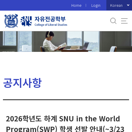
바
Korean
Home
Login
로
가
기
메
뉴
공지사항
2026학년도 하계 SNU in the World
Program(SWP) 학생 선발 안내(~3/23