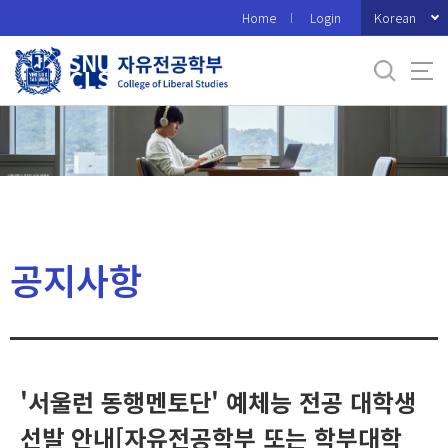
바
Korean
Home
Login
로
가
기
메
뉴
공지사항
'서울런 동행멘토단' 예체능 전공 대학생
선발 안내[자유전공학부 또는 학부대학