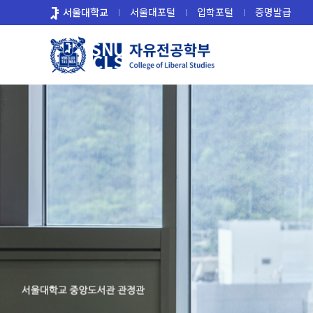
바
서울대학교
서울대포털
입학포털
증명발급
로
가
기
메
뉴