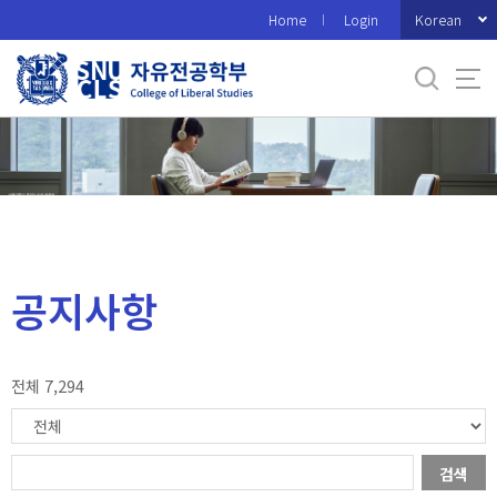
바
Korean
Home
Login
로
가
기
메
뉴
공지사항
전체 7,294
검색