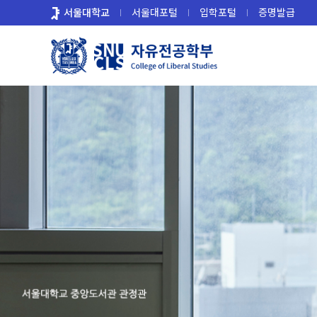
바
서울대학교
서울대포털
입학포털
증명발급
로
가
기
메
뉴