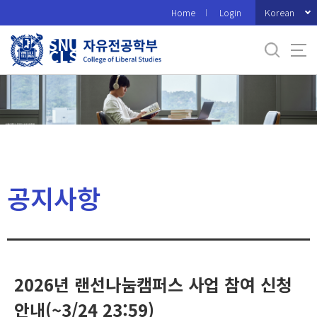
바
Korean
Home
Login
로
가
기
메
뉴
공지사항
2026년 랜선나눔캠퍼스 사업 참여 신청
안내(~3/24 23:59)