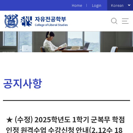
바
Korean
Home
Login
로
가
기
메
뉴
공지사항
★ (수정) 2025학년도 1학기 군복무 학점
인정 원격수업 수강신청 안내(2.12수 18