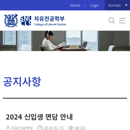
바
Korean
Home
Login
로
가
기
메
뉴
공지사항
2024 신입생 면담 안내
자유전공학부
2024-02-15
68320