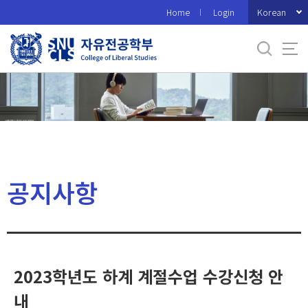
바
Korean
Home
Login
로
가
기
메
뉴
공지사항
2023학년도 하계 계절수업 수강신청 안
내