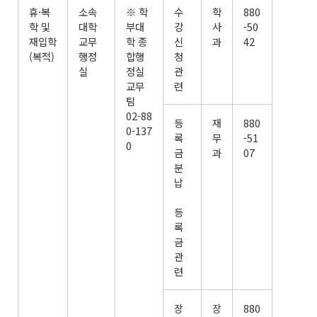
휴·복
소속
※ 학
수
학
880
학 및
대학
부대
강
사
-50
재입학
교무
학 종
신
과
42
(복적)
행정
합행
청
실
정실
관
교무
련
팀
02-88
등
재
880
0-137
록
무
-51
0
금
과
07
분
납
등
록
금
관
련
장
장
880