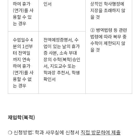
하여 휴가
인서
상적인 학사행정에
(연가)를 사
지장을 초래하지 않
용할 수 있
을 것
는 경우
② 병역법령 등 관련
법령에 따라 복무 중
수업일수 4
전역예정증명서, 수
수학이 제한되지 않
분의 1선부
업이 있는 날의 휴가
을 것
터 전역일
증 사본, 소속 부대
까지 연속
장의 수학(복학)승인
하여 휴가
서, 지도교수 또는
(연가)를 사
학과장 추천서, 학생
용할 수 없
확인서
는 경우
재입학(복적)
❍ 신청방법: 학과 사무실에 신청서
직접 방문하여 제출