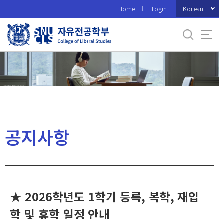
바
Korean
Home
Login
로
가
기
메
뉴
공지사항
★ 2026학년도 1학기 등록, 복학, 재입
학 및 휴학 일정 안내