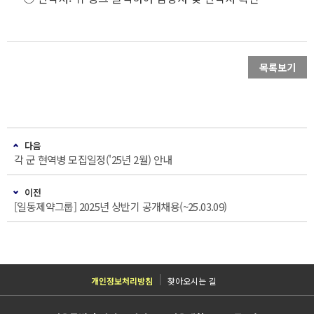
목록보기
다음
각 군 현역병 모집일정('25년 2월) 안내
이전
[일동제약그룹] 2025년 상반기 공개채용(~25.03.09)
개인정보처리방침
찾아오시는 길