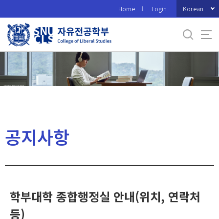
바
Korean
Home
Login
로
가
기
메
뉴
공지사항
학부대학 종합행정실 안내(위치, 연락처
등)