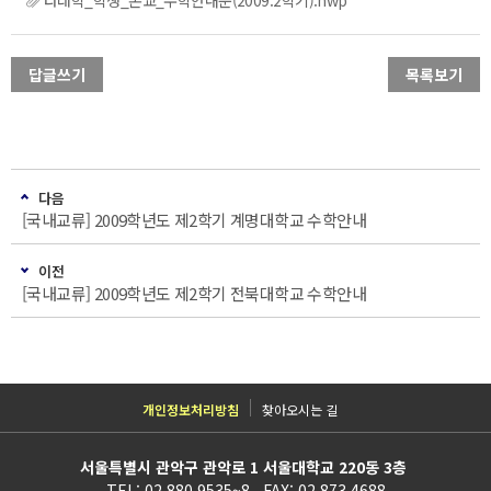
타대학_학생_본교_수학안내문(2009.2학기).hwp
답글쓰기
목록보기
다음
[국내교류] 2009학년도 제2학기 계명대학교 수학안내
이전
[국내교류] 2009학년도 제2학기 전북대학교 수학안내
개인정보처리방침
찾아오시는 길
서울특별시 관악구 관악로 1 서울대학교 220동 3층
TEL: 02.880.9535~8 FAX: 02.873.4688