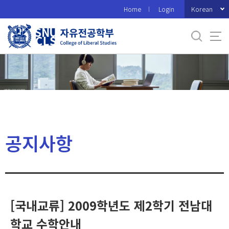
바
Korean
Home
Login
로
가
기
메
뉴
공지사항
[국내교류] 2009학년도 제2학기 전남대
학교 수학안내