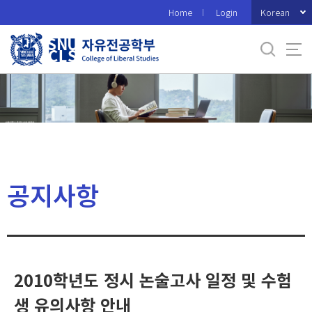
바
Korean
Home
Login
로
가
기
메
뉴
공지사항
2010학년도 정시 논술고사 일정 및 수험
생 유의사항 안내