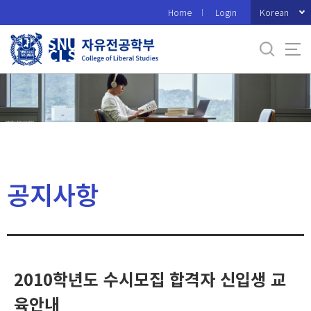
바
Korean
Home
Login
로
가
기
메
뉴
공지사항
2010학년도 수시모집 합격자 신입생 교
육안내