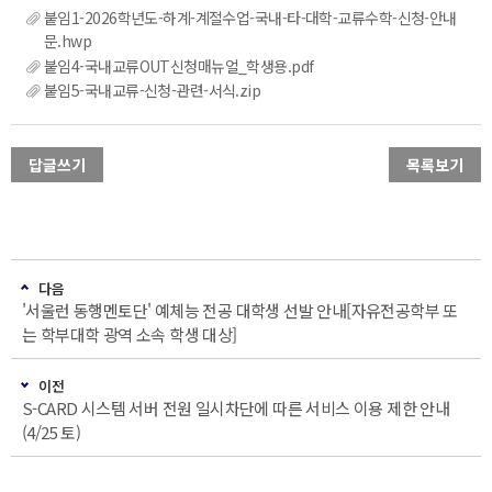
붙임1-2026학년도-하계-계절수업-국내-타-대학-교류수학-신청-안내
문.hwp
붙임4-국내교류OUT신청매뉴얼_학생용.pdf
붙임5-국내교류-신청-관련-서식.zip
답글쓰기
목록보기
다음
'서울런 동행멘토단' 예체능 전공 대학생 선발 안내[자유전공학부 또
는 학부대학 광역 소속 학생 대상]
이전
S-CARD 시스템 서버 전원 일시차단에 따른 서비스 이용 제한 안내
(4/25 토)