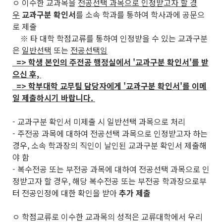
ㅇ 이수한 교과목을
전공선택 과목으로 인정받고자 할 경
우
교과구분 확인서
를 소속 학과를 통하여 학사과에 공문으
로 제출
※ 타 대학 학점교류를 통하여 인정받을 수 있는 교과구분
은
일반선택
또는
전공선택임
=> 학생 본인의 주전공 행정실에서 '교과구분 확인서'를 받
으신 후,
=> 학부대학 교무팀 담당자에게 '교과구분 확인서'를 이메
일 제출하시기 바랍니다.
- 교과구분 확인서 미제출 시 일반선택 과목으로 처리
- 주전공 과목에 대하여 전공선택 과목으로 인정받고자 하는
경우, 소속 학과장의 직인이 날인된 교과구분 확인서 제출해
야 함
- 복수전공 또는 부전공 과목에 대하여 전공선택 과목으로 인
정받고자 할 경우, 해당 복수전공 또는 부전공 학과장으로부
터 전공인정에 대한 확인을 받아
추가 제출
ㅇ 학점교류로 이수한 교과목의 성적은 교류대학에서 우리