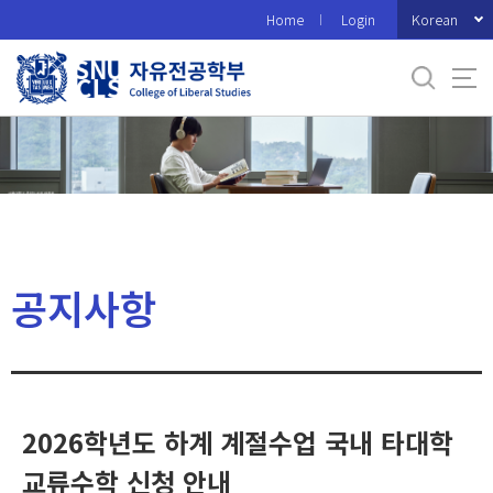
바
Korean
Home
Login
로
가
기
메
뉴
공지사항
2026학년도 하계 계절수업 국내 타대학
교류수학 신청 안내