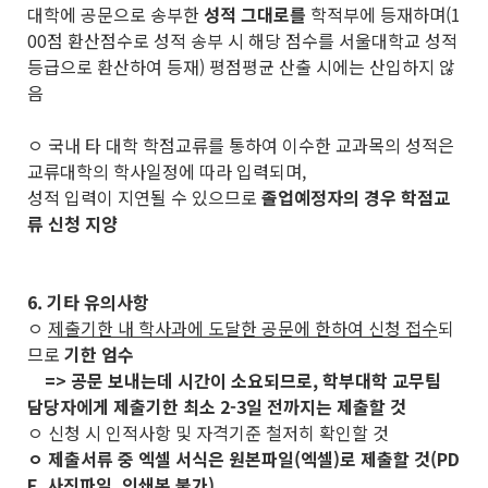
대학에 공문으로 송부한
성적 그대로를
학적부에 등재하며(1
00점 환산점수로 성적 송부 시 해당 점수를 서울대학교 성적
등급으로 환산하여 등재) 평점평균 산출 시에는 산입하지 않
음
ㅇ 국내 타 대학 학점교류를 통하여 이수한 교과목의 성적은
교류대학의 학사일정에 따라 입력되며,
성적 입력이 지연될 수 있으므로
졸업예정자의 경우 학점교
류 신청 지양
6. 기타 유의사항
ㅇ
제출기한 내 학사과에 도달한 공문에 한하여 신청 접수
되
므로
기한 엄수
=> 공문 보내는데 시간이 소요되므로, 학부대학 교무팀
담당자에게 제출기한 최소 2-3일 전까지는 제출할 것
ㅇ 신청 시 인적사항 및 자격기준 철저히 확인할 것
ㅇ 제출서류 중 엑셀 서식은 원본파일(엑셀)로 제출할 것(PD
F, 사진파일, 인쇄본 불가)