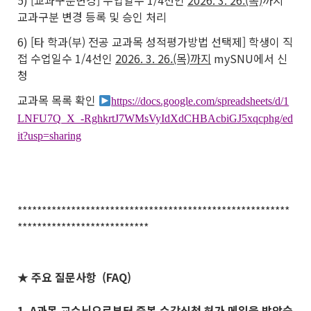
5) [교과구분변경] 수업일수 1/4선인
2026. 3. 26.(목)
까지
교과구분 변경 등록 및 승인 처리
6) [타 학과(부) 전공 교과목 성적평가방법 선택제] 학생이 직
접 수업일수 1/4선인
2026. 3. 26.(목)까지
mySNU에서 신
청
교과목 목록 확인
https://docs.google.com/spreadsheets/d/1
LNFU7Q_X_-RghkrtJ7WMsVyIdXdCHBAcbiGJ5xqcphg/ed
it?usp=sharing
********************************************************
***************************
★ 주요 질문사항 (FAQ)
1. A과목 교수님으로부터 중복 수강신청 허가 메일을 받았습