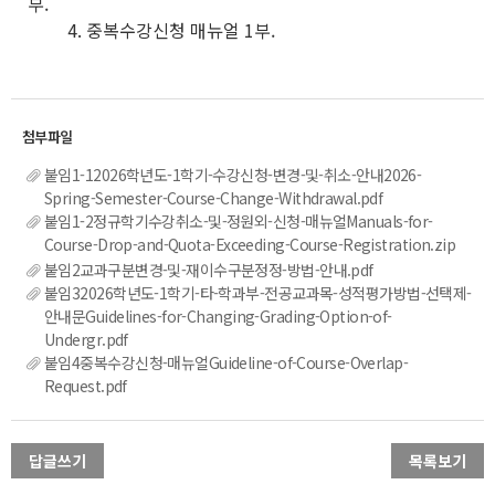
부.
4. 중복수강신청 매뉴얼 1부.
붙임1-12026학년도-1학기-수강신청-변경-및-취소-안내2026-
Spring-Semester-Course-Change-Withdrawal.pdf
붙임1-2정규학기수강취소-및-정원외-신청-매뉴얼Manuals-for-
Course-Drop-and-Quota-Exceeding-Course-Registration.zip
붙임2교과구분변경-및-재이수구분정정-방법-안내.pdf
붙임32026학년도-1학기-타-학과부-전공교과목-성적평가방법-선택제-
안내문Guidelines-for-Changing-Grading-Option-of-
Undergr.pdf
붙임4중복수강신청-매뉴얼Guideline-of-Course-Overlap-
Request.pdf
답글쓰기
목록보기