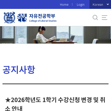
바
Korean
Home
Login
로
가
기
메
뉴
공지사항
★2026학년도 1학기 수강신청 변경 및 취
소 안내