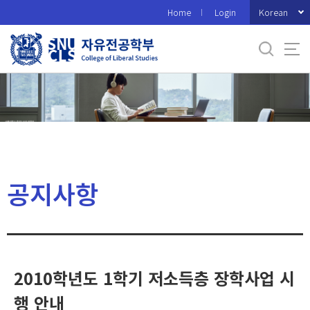
바
Korean
Home
Login
로
가
기
메
뉴
공지사항
2010학년도 1학기 저소득층 장학사업 시
행 안내